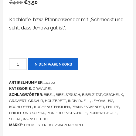
Ursprünglicher
Aktueller
€
4,00
€
3,50
Preis
Preis
war:
ist:
Kochlöffel bzw. Pfannenwender mit „Schmeckt und
€4,00
€3,50.
seht, dass Jehova gut ist“.
Pfannenwender,
IN DEN WARENKORB
Kochlöffel
inkl.
ARTIKELNUMMER:
10202
Bibelspruch
KATEGORIE:
GRAVUREN
Menge
SCHLAGWÖRTER:
BIBEL
,
BIBELSPRUCH
,
BIBELZITAT
,
GESCHENK
,
GRAVIERT
,
GRAVUR
,
HOLZBRETT
,
INDIVIDUELL
,
JEHOVA
,
JW
,
KOCHLÖFFEL
,
KÜCHENUTENSILIEN
,
PFANNENWENDER
,
PHILIPP
,
PHILIPP UND SOPHIA
,
PIONIERDIENSTSCHULE
,
PIONIERSCHULE
,
SCHAF
,
WUNSCHTEXT
MARKE:
HOFMEISTER HOLZWAREN GMBH