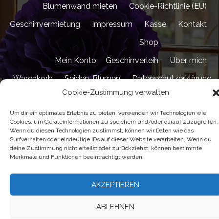
Blumenwand mieten
Cookie-Richtlinie (EU)
Geschirrvermietung
Impressum
Kasse
Kontakt
Shop
Mein Konto
Geschirrverleih
Über mich
Warenkorb
Seiden-Blumen
Datenschutzerklärung
Cookie-Zustimmung verwalten
Urheberrecht © Alle Rechte vorbehalten.
|
MoreNews
Um dir ein optimales Erlebnis zu bieten, verwenden wir Technologien wie
von AF themes.
Cookies, um Geräteinformationen zu speichern und/oder darauf zuzugreifen.
Wenn du diesen Technologien zustimmst, können wir Daten wie das
Surfverhalten oder eindeutige IDs auf dieser Website verarbeiten. Wenn du
deine Zustimmung nicht erteilst oder zurückziehst, können bestimmte
Merkmale und Funktionen beeinträchtigt werden.
AKZEPTIEREN
ABLEHNEN