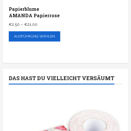
gewä
Produktseite
Papierblume
wer
AMANDA Papierrose
gewählt
werden
Preisspanne:
€
2,50
–
€
21,00
€2,50
Dieses
AUSFÜHRUNG WÄHLEN
bis
Produkt
€21,00
weist
mehrere
Varianten
auf.
DAS HAST DU VIELLEICHT VERSÄUMT
Die
Optionen
können
auf
der
Produktseite
gewählt