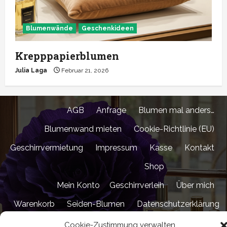
Blumenwände
Geschenkideen
Krepppapierblumen
Julia Laga
Februar 21, 2026
AGB
Anfrage
Blumen mal anders…
Blumenwand mieten
Cookie-Richtlinie (EU)
Geschirrvermietung
Impressum
Kasse
Kontakt
Shop
Mein Konto
Geschirrverleih
Über mich
Warenkorb
Seiden-Blumen
Datenschutzerklärung
Cookie-Zustimmung verwalten