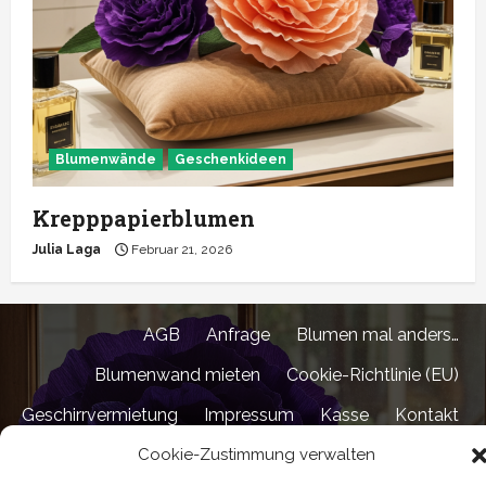
Blumenwände
Geschenkideen
Krepppapierblumen
Julia Laga
Februar 21, 2026
AGB
Anfrage
Blumen mal anders…
Blumenwand mieten
Cookie-Richtlinie (EU)
Geschirrvermietung
Impressum
Kasse
Kontakt
Cookie-Zustimmung verwalten
Shop