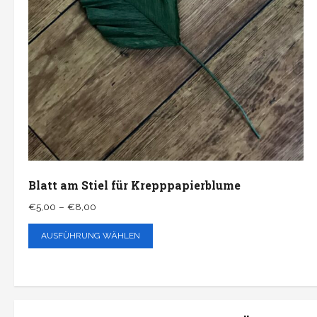
Blatt am Stiel für Krepppapierblume
Preisspanne:
€
5,00
–
€
8,00
€5,00
Dieses
AUSFÜHRUNG WÄHLEN
bis
Produkt
€8,00
weist
mehrere
Varianten