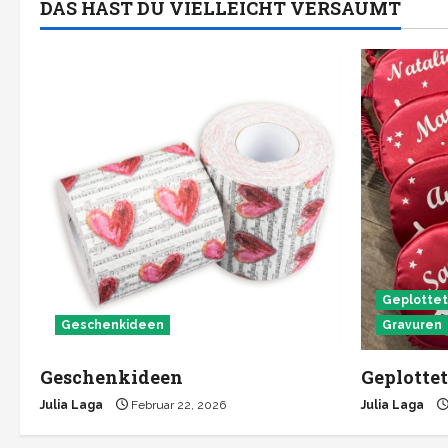
DAS HAST DU VIELLEICHT VERSÄUMT
auf.
Die
Optionen
können
auf
der
Produktseite
gewählt
werden
Geplotte
Geschenkideen
Gravuren
Geschenkideen
Geplottet
Julia Laga
Februar 22, 2026
Julia Laga