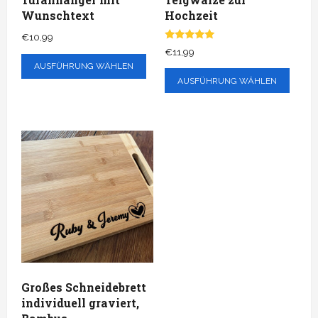
gewählt
wer
Wunschtext
Hochzeit
werden
€
10,99
Bewertet
€
11,99
mit
AUSFÜHRUNG WÄHLEN
5.00
von 5
AUSFÜHRUNG WÄHLEN
Großes Schneidebrett
individuell graviert,