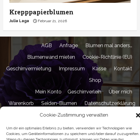
Krepppapierblumen
Julia Laga
Februar 21, 2026
AGB
Anfrage
Blumen mal anders…
Blumenwand mieten
Cookie-Richtlinie (EU)
Geschirrvermietung
Impressum
Kasse
Kontakt
Shop
Mein Konto
Geschirrverleih
Über mich
Warenkorb
Seiden-Blumen
Datenschutzerklärung
Cookie-Zustimmung verwalten
Urheberrecht © Alle Rechte vorbehalten.
|
MoreNews
von AF themes.
Um dir ein optimales Erlebnis zu bieten, verwenden wir Technologien wie
Cookies, um Geräteinformationen zu speichern und/oder darauf zuzugreifen.
Wenn du diesen Technologien zustimmst, können wir Daten wie das