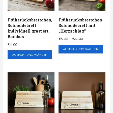
Frühstücksbrettchen,
Frühstücksbrettchen
Schneidebrett
Schneidebrett mit
individuell graviert,
„Herzschlag“
Bambus
Preisspanne:
€
9,99
–
€
12,99
€
8,99
€9,99
Dies
AUSFÜHRUNG WÄHLEN
bis
Prod
AUSFÜHRUNG WÄHLEN
€12,99
weis
mehr
Vari
auf.
Die
Opti
könn
auf