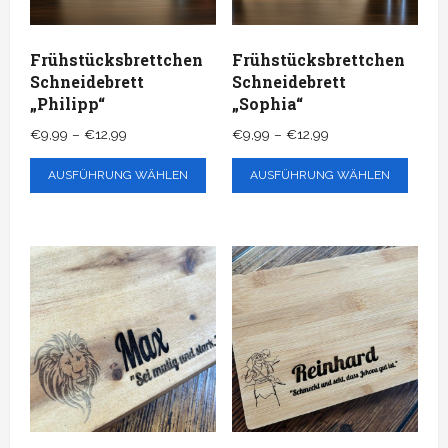
der
Prod
Frühstücksbrettchen
Frühstücksbrettchen
gewä
Schneidebrett
Schneidebrett
wer
„Philipp“
„Sophia“
Preisspanne:
Preisspanne:
€
9,99
–
€
12,99
€
9,99
–
€
12,99
€9,99
€9,99
Dieses
Dies
AUSFÜHRUNG WÄHLEN
AUSFÜHRUNG WÄHLEN
bis
bis
Produkt
Prod
€12,99
€12,99
weist
weis
mehrere
mehr
Varianten
Vari
auf.
auf.
Die
Die
Optionen
Opti
können
könn
auf
auf
der
der