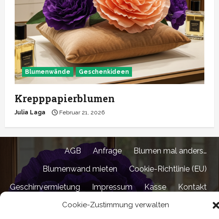
Blumenwände
Geschenkideen
Krepppapierblumen
Julia Laga
Februar 21, 2026
AGB
Anfrage
Blumen mal anders…
Blumenwand mieten
Cookie-Richtlinie (EU)
Geschirrvermietung
Impressum
Kasse
Kontakt
Cookie-Zustimmung verwalten
Shop