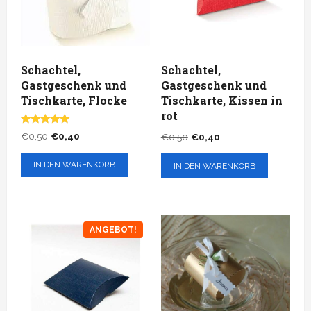
Schachtel,
Schachtel,
Gastgeschenk und
Gastgeschenk und
Tischkarte, Flocke
Tischkarte, Kissen in
rot
Bewertet
Ursprünglicher
Aktueller
€
0,50
€
0,40
Ursprünglicher
Aktueller
€
0,50
€
0,40
mit
Preis
Preis
5.00
Preis
Preis
von 5
IN DEN WARENKORB
IN DEN WARENKORB
war:
ist:
war:
ist:
€0,50
€0,40.
€0,50
€0,40.
ANGEBOT!