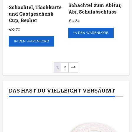
Schachtel zum Abitur,
Prod
Schachtel, Tischkarte
Abi, Schulabschluss
und Gastgeschenk
gewä
Cup, Becher
€
0,80
wer
€
0,70
IN DEN WARENKORB
IN DEN WARENKORB
1
2
→
DAS HAST DU VIELLEICHT VERSÄUMT