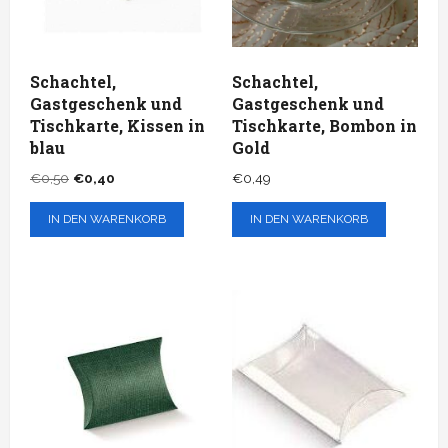
Schachtel,
Schachtel,
Gastgeschenk und
Gastgeschenk und
Tischkarte, Kissen in
Tischkarte, Bombon in
blau
Gold
Ursprünglicher
Aktueller
€
0,50
€
0,40
€
0,49
Preis
Preis
IN DEN WARENKORB
IN DEN WARENKORB
war:
ist:
€0,50
€0,40.