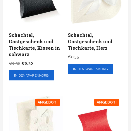
Schachtel,
Schachtel,
Gastgeschenk und
Gastgeschenk und
Tischkarte, Kissen in
Tischkarte, Herz
schwarz
€
0,35
Ursprünglicher
Aktueller
€
0,50
€
0,30
IN DEN WARENKORB
Preis
Preis
IN DEN WARENKORB
war:
ist:
€0,50
€0,30.
ANGEBOT!
ANGEBOT!