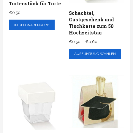
Tortenstück für Torte
Schachtel,
€
0,50
Gastgeschenk und
IN DEN WARENKORB
Tischkarte zum 50
Hochzeitstag
Preisspanne:
€
0,50
–
€
0,60
€0,50
Dies
AUSFÜHRUNG WÄHLEN
bis
Prod
€0,60
weis
mehr
Vari
auf.
Die
Opti
könn
auf
der