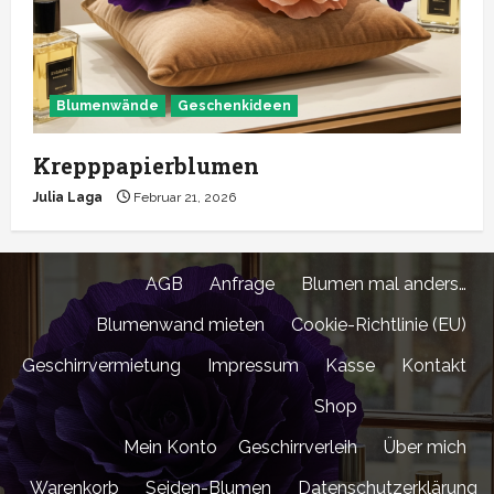
Blumenwände
Geschenkideen
Krepppapierblumen
Julia Laga
Februar 21, 2026
AGB
Anfrage
Blumen mal anders…
Blumenwand mieten
Cookie-Richtlinie (EU)
Geschirrvermietung
Impressum
Kasse
Kontakt
Shop
Mein Konto
Geschirrverleih
Über mich
Warenkorb
Seiden-Blumen
Datenschutzerklärung